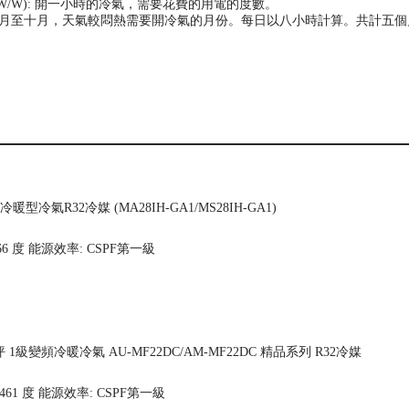
(W/W): 開一小時的冷氣，需要花費的用電的度數。
夏季六月至十月，天氣較悶熱需要開冷氣的月份。每日以八小時計算。共計五個月，
冷氣R32冷媒 (MA28IH-GA1/MS28IH-GA1)
66 度
能源效率: CSPF第一級
5坪 1級變頻冷暖冷氣 AU-MF22DC/AM-MF22DC 精品系列 R32冷媒
461 度
能源效率: CSPF第一級